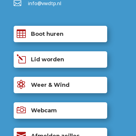

info@vwdtp.nl

Boot huren
l
Lid worden

Weer & Wind

Webcam
