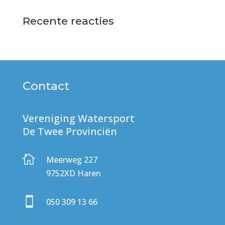
Recente reacties
Contact
Vereniging Watersport
De Twee Provinciën

Meerweg 227
9752XD Haren

050 309 13 66