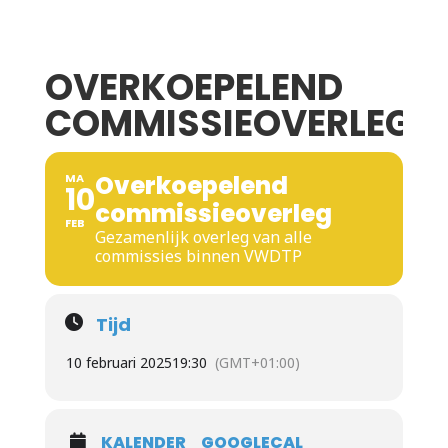
OVERKOEPELEND
COMMISSIEOVERLEG
Overkoepelend
MA
10
commissieoverleg
FEB
Gezamenlijk overleg van alle
commissies binnen VWDTP
Tijd
10 februari 2025
19:30
(GMT+01:00)
KALENDER
GOOGLECAL