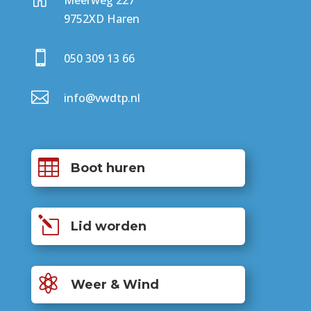
Meerweg 227
9752XD Haren

050 309 13 66

info@vwdtp.nl

Boot huren
l
Lid worden

Weer & Wind