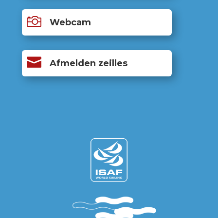

Webcam

Afmelden zeilles