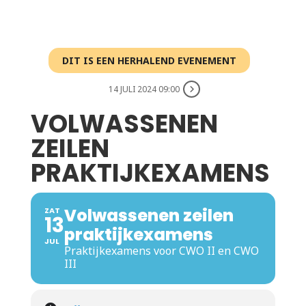
DIT IS EEN HERHALEND EVENEMENT
14 JULI 2024 09:00
VOLWASSENEN
ZEILEN
PRAKTIJKEXAMENS
Volwassenen zeilen
ZAT
13
praktijkexamens
JUL
Praktijkexamens voor CWO II en CWO
III