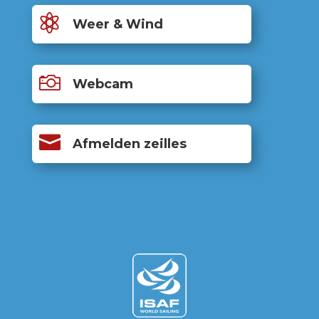

Weer & Wind

Webcam

Afmelden zeilles