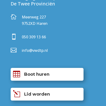
De Twee Provinciën

Meerweg 227
9752XD Haren

050 309 13 66

info@vwdtp.nl

Boot huren
l
Lid worden