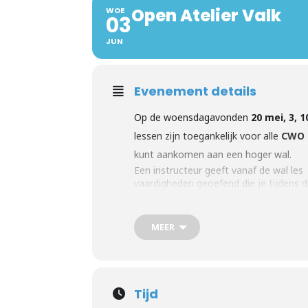
Open Atelier Valk
WOE
03
JUN
Evenement details
Op de woensdagavonden
20 mei, 3, 1
lessen zijn toegankelijk voor alle
CWO I
kunt aankomen aan een hoger wal.
Een instructeur geeft vanaf de wal les
vaardigheden geoefend die je tijdens d
examen. De lessen starten om 18.30 uu
Je kunt je per les inschrijven. De kost
MEER
Inschrijven kan via de website>>E-capt
Tijd