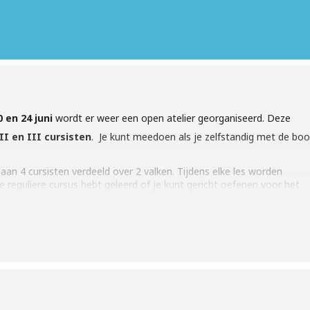
0 en 24 juni
wordt er weer een open atelier georganiseerd. Deze
I en III cursisten
. Je kunt meedoen als je zelfstandig met de boo
 aan 4 cursisten verdeeld over 2 valken. Tijdens elke les worden
e reguliere cursus hebt geleerd of je kunt gericht oefenen voor het
r en eindigen rond 21.00 uur.
en per deelnemer per les zijn €17,50
ain >>Open atelier.