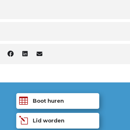

Boot huren
l
Lid worden