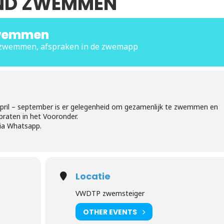
D ZWEMMEN
wemmen
urzwemmen, afspraken in de zwemapp
pril – september is er gelegenheid om gezamenlijk te zwemmen en
praten in het Vooronder.
via Whatsapp.
Locatie
VWDTP zwemsteiger
OTHER EVENTS