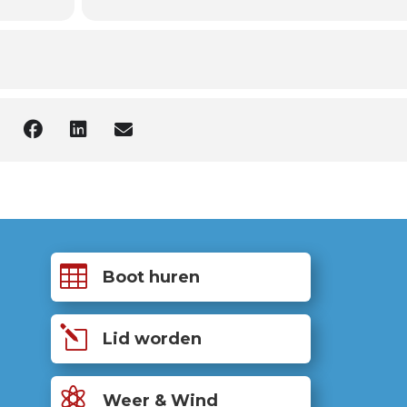

Boot huren
l
Lid worden

Weer & Wind