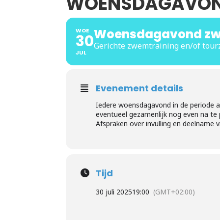
WOENSDAGAVON
Woensdagavond z
WOE
30
Gerichte zwemtraining en/of to
JUL
Evenement details
Iedere woensdagavond in de periode a
eventueel gezamenlijk nog even na te 
Afspraken over invulling en deelname 
Tijd
30 juli 2025
19:00
(GMT+02:00)